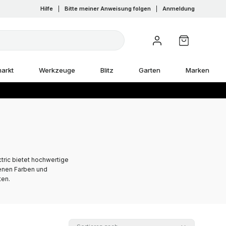
Hilfe
|
Bitte meiner Anweisung folgen
|
Anmeldung
arkt
Werkzeuge
Blitz
Garten
Marken
tric bietet hochwertige
denen Farben und
ten.