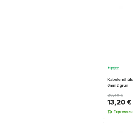
Kabelendhülse
6mm2 grün
26,40 €
13,20 €
Expresszus