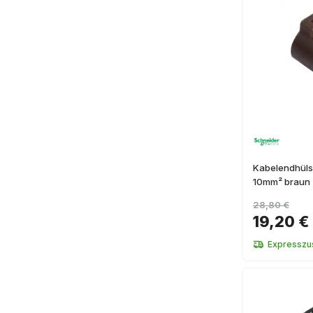
Kabelendhülse
10mm² braun
28,80 €
19,20 €
Expresszus