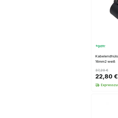
Kabelendhülse
16mm2 weiß
37,20 €
22,80 €
Expresszus