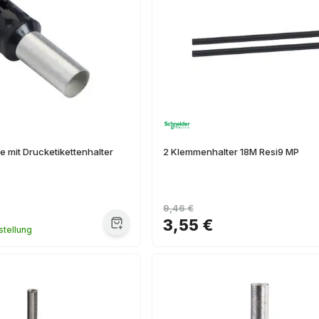
 mit Drucketikettenhalter
2 Klemmenhalter 18M Resi9 MP
9,46 €
3,55 €
tellung