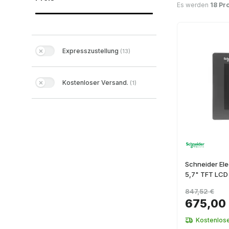
Es werden
18 Pr
Expresszustellung
(
13
)
Kostenloser Versand.
(
1
)
Schneider El
5,7" TFT LCD
847,52 €
675,00
Kostenlos