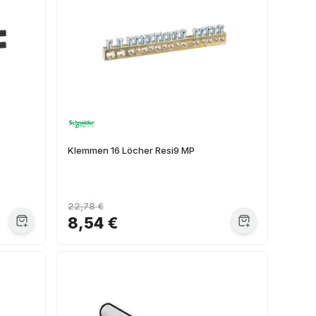
Klemmen 16 Löcher Resi9 MP
22,78 €
8,54 €