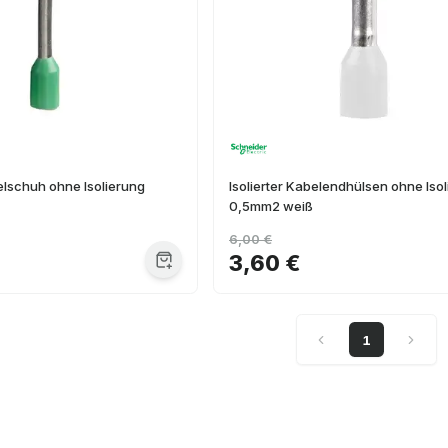
belschuh ohne Isolierung
Isolierter Kabelendhülsen ohne Iso
0,5mm2 weiß
6,00 €
3,60 €
1