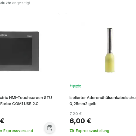
odukte
angezeigt
ectric HMI-Touchscreen STU
Isolierter Aderendhülsenkabelsch
 Farbe COM1 USB 2.0
0,25mm2 gelb
7,20 €
 €
6,00 €
er Expressversand
Expresszustellung