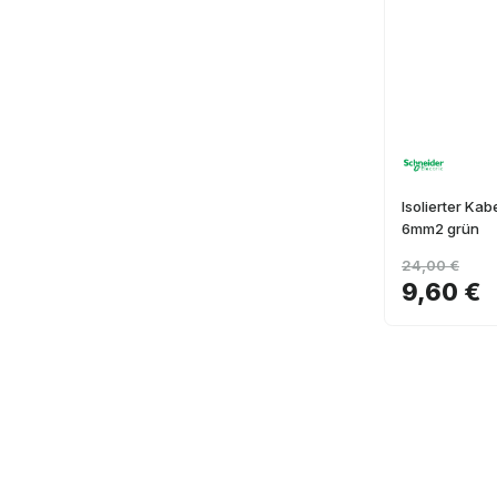
Isolierter Ka
6mm2 grün
24,00 €
9,60 €