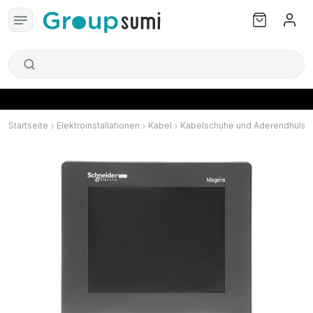
Startseite
Elektroinstallationen
Kabel
Kabelschuhe und Aderendhülse