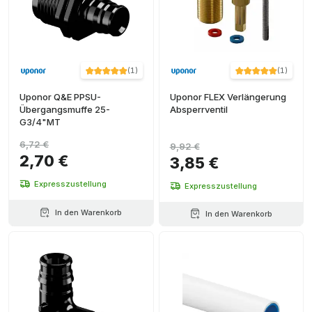
(
1
)
(
1
)
Uponor Q&E PPSU-
Uponor FLEX Verlängerung
Übergangsmuffe 25-
Absperrventil
G3/4"MT
6,72 €
9,92 €
2,70 €
3,85 €
Expresszustellung
Expresszustellung
In den Warenkorb
In den Warenkorb