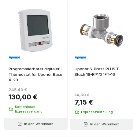
Programmierbarer digitaler
Uponor S-Press PLUS T-
Thermostat für Uponor Base
Stück 16-RP1/2"FT-16
X-23
245,40 €
14,69 €
130,00 €
7,15 €
Kostenloser
Expressversand
Expresszustellung
In den Warenkorb
In den Warenkorb