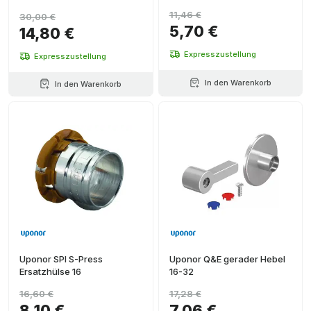
11,46 €
30,00 €
5,70 €
14,80 €
Expresszustellung
Expresszustellung
In den Warenkorb
In den Warenkorb
Uponor SPI S-Press
Uponor Q&E gerader Hebel
Ersatzhülse 16
16-32
16,60 €
17,28 €
8,10 €
7,06 €