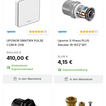
16,20,25
+ Ver más
(
2
)
+ Ver más
(
2
)
(
1
)
UPONOR SMATRIX PULSE
Uponor S-Press PLUS
COM R-208
Stecker 16-R1/2"MT
942,00 €
8,28 €
410,00 €
4,15 €
Kostenloser
Expressversand
Expresszustellung
In den Warenkorb
In den Warenkorb