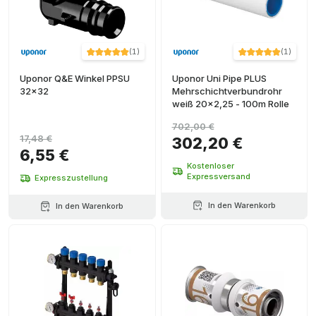
(
1
)
(
1
)
Uponor Q&E Winkel PPSU
Uponor Uni Pipe PLUS
32x32
Mehrschichtverbundrohr
weiß 20x2,25 - 100m Rolle
702,00 €
17,48 €
302,20 €
6,55 €
Kostenloser
Expressversand
Expresszustellung
In den Warenkorb
In den Warenkorb