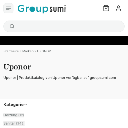
Startseite
Marken
UPONOR
Uponor
Uponor | Produktkatalog von Uponor verfügbar auf groupsumi.com
Kategorie
Heizung
(
12
)
Sanitär
(
348
)