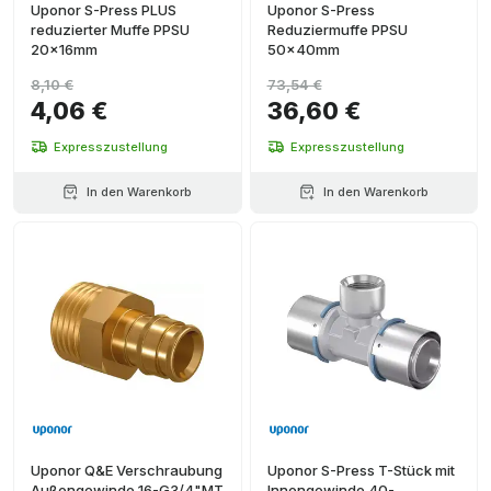
Uponor S-Press PLUS
Uponor S-Press
reduzierter Muffe PPSU
Reduziermuffe PPSU
20x16mm
50x40mm
8,10 €
73,54 €
4,06 €
36,60 €
Expresszustellung
Expresszustellung
In den Warenkorb
In den Warenkorb
Uponor Q&E Verschraubung
Uponor S-Press T-Stück mit
Außengewinde 16-G3/4"MT
Innengewinde 40-