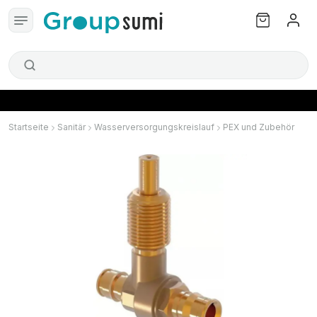
Startseite
Sanitär
Wasserversorgungskreislauf
PEX und Zubehör