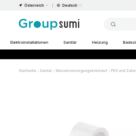
Österreich
Deutsch
Elektroinstallationen
Sanitär
Heizung
Badez
Startseite
Sanitär
Wasserversorgungskreislauf
PEX und Zube