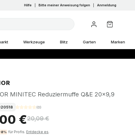
Hilfe
|
Bitte meiner Anweisung folgen
|
Anmeldung
arkt
Werkzeuge
Blitz
Garten
Marken
NOR
R MINITEC Reduziermuffe Q&E 20x9,9
020518
(
0
)
,00 €
20,09 €
für Profis.
Entdecke es
.
-8%