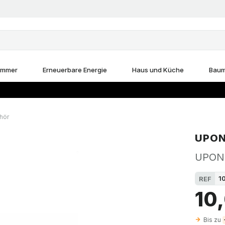
immer
Erneuerbare Energie
Haus und Küche
Baum
hör
UPO
UPONO
1
REF
10
Bis zu