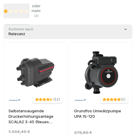
oder
mehr
(
3
)
Sortieren nach
Relevanz
(
11
)
(
1
)
Selbstansaugende
Grundfos Umwälzpumpe
Druckerhöhungsanlage
UPA 15-120
SCALA2 3-45 (Neues
Modell)
1.334,40 €
375,60 €