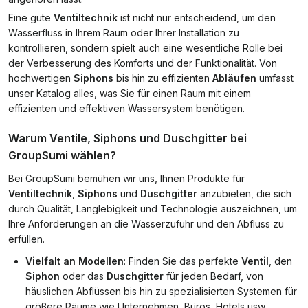
Eine gute
Ventiltechnik
ist nicht nur entscheidend, um den
Wasserfluss in Ihrem Raum oder Ihrer Installation zu
kontrollieren, sondern spielt auch eine wesentliche Rolle bei
der Verbesserung des Komforts und der Funktionalität. Von
hochwertigen
Siphons
bis hin zu effizienten
Abläufen
umfasst
unser Katalog alles, was Sie für einen Raum mit einem
effizienten und effektiven Wassersystem benötigen.
Warum Ventile, Siphons und Duschgitter bei
GroupSumi wählen?
Bei GroupSumi bemühen wir uns, Ihnen Produkte für
Ventiltechnik
,
Siphons
und
Duschgitter
anzubieten, die sich
durch Qualität, Langlebigkeit und Technologie auszeichnen, um
Ihre Anforderungen an die Wasserzufuhr und den Abfluss zu
erfüllen.
Vielfalt an Modellen
: Finden Sie das perfekte
Ventil
, den
Siphon
oder das
Duschgitter
für jeden Bedarf, von
häuslichen Abflüssen bis hin zu spezialisierten Systemen für
größere Räume wie Unternehmen, Büros, Hotels usw.