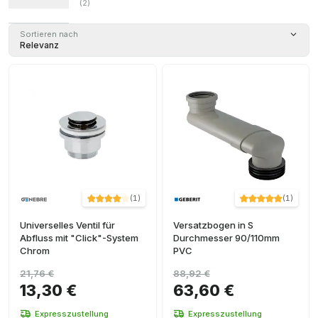
(
2
)
Sortieren nach
Relevanz
(
1
)
(
1
)
Universelles Ventil für
Versatzbogen in S
Abfluss mit "Click"-System
Durchmesser 90/110mm
Chrom
PVC
21,76 €
88,92 €
13,30 €
63,60 €
Expresszustellung
Expresszustellung