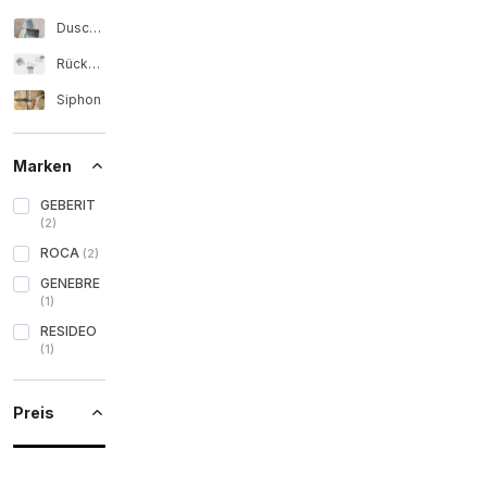
Duschwannenrost
Rückschlagventil und Abflüsse
Siphon
Marken
GEBERIT
(
2
)
ROCA
(
2
)
GENEBRE
(
1
)
RESIDEO
(
1
)
Preis