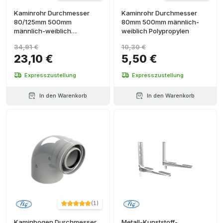
Kaminrohr Durchmesser
Kaminrohr Durchmesser
80/125mm 500mm
80mm 500mm männlich-
männlich-weiblich
weiblich Polypropylen
PP/Weißstahl
34,91 €
10,30 €
23,10 €
5,50 €
Expresszustellung
Expresszustellung
In den Warenkorb
In den Warenkorb
(
1
)
Kaminbogen Durchmesser
Metall-Kunststoff-