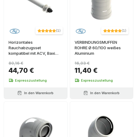
(
1
)
(
1
)
Horizontales
VERBINDUNGSMUFFEN
Rauchabzugsset
ROHRE Ø 60/100 weißes
kompatibel mit ACV, Baxi
Aluminium
und Viessmann
80,16 €
16,03 €
44,70 €
11,40 €
Expresszustellung
Expresszustellung
In den Warenkorb
In den Warenkorb