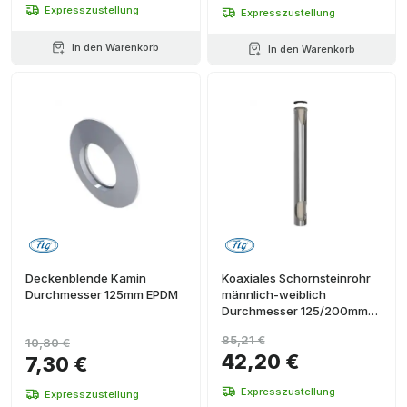
Expresszustellung
Expresszustellung
In den Warenkorb
In den Warenkorb
Deckenblende Kamin
Koaxiales Schornsteinrohr
Durchmesser 125mm EPDM
männlich-weiblich
Durchmesser 125/200mm
500mm
85,21 €
10,80 €
Polypropylen/Edelstahl
42,20 €
7,30 €
Expresszustellung
Expresszustellung