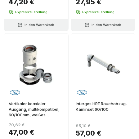
47,20 €
27,95 €
Expresszustellung
Expresszustellung
In den Warenkorb
In den Warenkorb
Vertikaler koaxialer
Intergas HRE Rauchabzug-
Ausgang, multikompatibel,
Kaminset 60/100
60/100mm, weißes
Aluminium
70,62 €
85,10 €
47,00 €
57,00 €