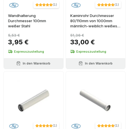
(
1
)
(
1
)
Wandhalterung
Kaminrohr Durchmesser
Durchmesser 100mm
80/110mm von 1000mm
weißer Stahl
männlich-weiblich weißes
Aluminium
5,53 €
51,36 €
3,95 €
33,00 €
Expresszustellung
Expresszustellung
In den Warenkorb
In den Warenkorb
(
1
)
(
1
)