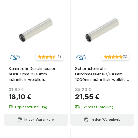
(
3
)
(
3
)
Kaminrohr Durchmesser
Schornsteinrohr
60/100mm 1000mm
Durchmesser 60/100mm
männlich-weiblich
1000mm männlich-weiblich
PP/Weißstahl
weißes Aluminium
31,80 €
35,20 €
18,10 €
21,55 €
Expresszustellung
Expresszustellung
In den Warenkorb
In den Warenkorb