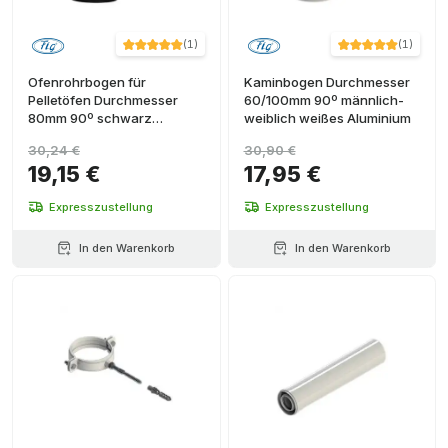
(
1
)
(
1
)
Ofenrohrbogen für
Kaminbogen Durchmesser
Pelletöfen Durchmesser
60/100mm 90º männlich-
80mm 90º schwarz
weiblich weißes Aluminium
emaillierter Stahl
30,24 €
30,90 €
19,15 €
17,95 €
Expresszustellung
Expresszustellung
In den Warenkorb
In den Warenkorb