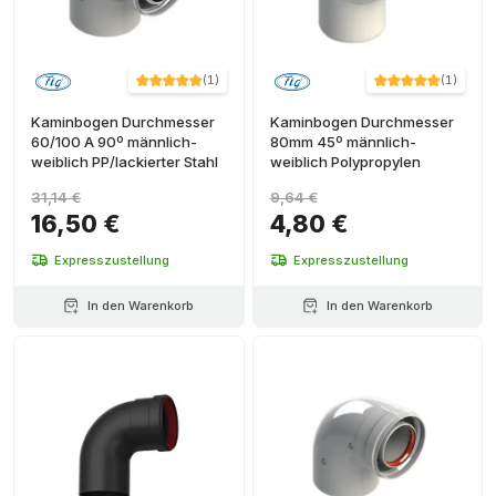
(
1
)
(
1
)
Kaminbogen Durchmesser
Kaminbogen Durchmesser
60/100 A 90º männlich-
80mm 45º männlich-
weiblich PP/lackierter Stahl
weiblich Polypropylen
31,14 €
9,64 €
16,50 €
4,80 €
Expresszustellung
Expresszustellung
In den Warenkorb
In den Warenkorb