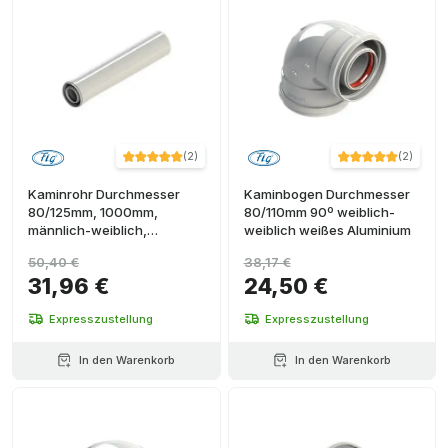
(
2
)
(
2
)
Kaminrohr Durchmesser
Kaminbogen Durchmesser
80/125mm, 1000mm,
80/110mm 90º weiblich-
männlich-weiblich,
weiblich weißes Aluminium
PP/Weißstahl
50,40 €
38,17 €
31,96 €
24,50 €
Expresszustellung
Expresszustellung
In den Warenkorb
In den Warenkorb