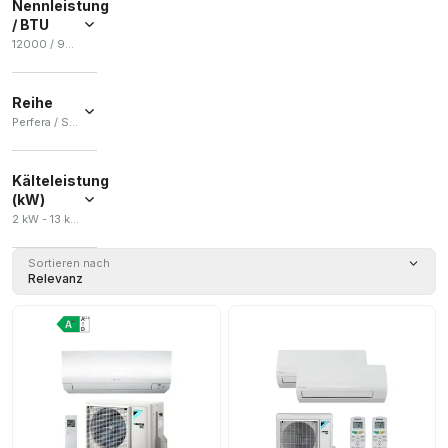
Nennleistung
/ BTU
12000 / 9000
12000
(
1
)
Reihe
9000
(
1
)
Perfera / Sensira
Perfera
(
22
)
Kälteleistung
(kW)
Sensira
(
6
)
2 kW - 13 kW
Sortieren nach
Relevanz