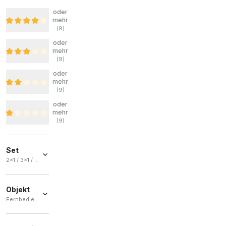
oder
mehr
(
9
)
oder
mehr
(
9
)
oder
mehr
(
9
)
oder
mehr
(
9
)
Set
2x1 / 3x1 / 1x1 / 4x1
2x1
(
10
)
Objekt
3x1
(
10
)
Fernbedienung
1x1
(
6
)
Fernbedienung
4x1
(
2
)
(
1
)