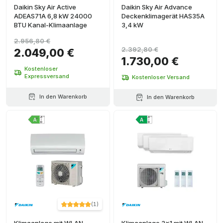
Daikin Sky Air Active
Daikin Sky Air Advance
ADEAS71A 6,8 kW 24000
Deckenklimagerät HAS35A
BTU Kanal-Klimaanlage
3,4 kW
2.956,80 €
2.392,80 €
2.049,00 €
1.730,00 €
Kostenloser
Expressversand
Kostenloser Versand
In den Warenkorb
In den Warenkorb
(
1
)