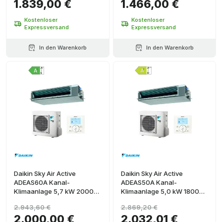
1.839,00 €
1.466,00 €
Kostenloser
Kostenloser
Expressversand
Expressversand
In den Warenkorb
In den Warenkorb
Daikin Sky Air Active
Daikin Sky Air Active
ADEAS60A Kanal-
ADEAS50A Kanal-
Klimaanlage 5,7 kW 20000
Klimaanlage 5,0 kW 18000
BTU
BTU
2.943,60 €
2.869,20 €
2.000,00 €
2.032,01 €