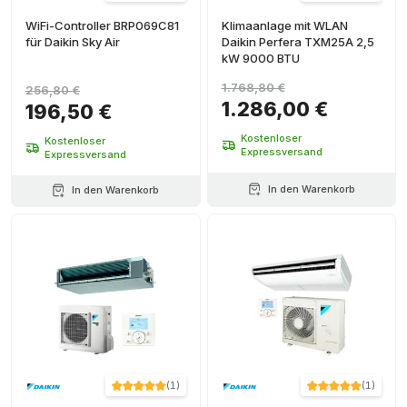
WiFi-Controller BRP069C81
Klimaanlage mit WLAN
für Daikin Sky Air
Daikin Perfera TXM25A 2,5
kW 9000 BTU
1.768,80 €
256,80 €
1.286,00 €
196,50 €
Kostenloser
Kostenloser
Expressversand
Expressversand
In den Warenkorb
In den Warenkorb
(
1
)
(
1
)