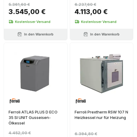
5.361,60 €
6.237,60 €
3.545,00 €
4.113,00 €
Kostenloser Versand
Kostenloser Versand
In den Warenkorb
In den Warenkorb
Ferroli ATLAS PLUS D ECO
Ferroli Prextherm RSW 107 N
35 SI UNIT Gusseisen-
Heizkessel nur für Heizung
Ölkessel
4.452,00 €
6.394,80 €