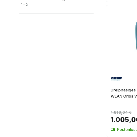
1 - 2
Dreiphasiges 
WLAN Orbis V
1.616,04 €
1.005,0
Kostenlos