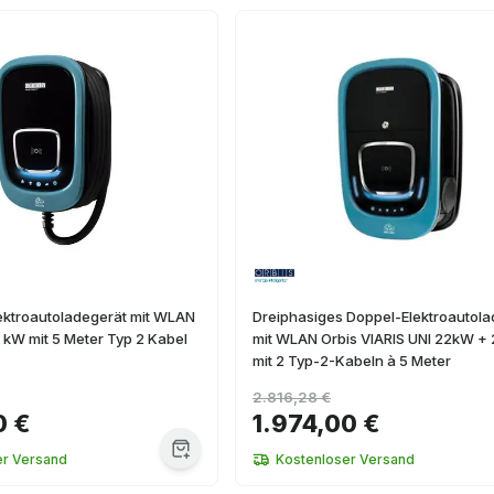
ektroautoladegerät mit WLAN
Dreiphasiges Doppel-Elektroautola
4 kW mit 5 Meter Typ 2 Kabel
mit WLAN Orbis VIARIS UNI 22kW +
mit 2 Typ-2-Kabeln à 5 Meter
2.816,28 €
0 €
1.974,00 €
er Versand
Kostenloser Versand