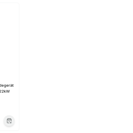
degerät
 22kW