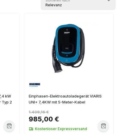
Sortieren nach
Relevanz
7,4 kW
Einphasen-Elektroautoladegerät VIARIS
r Typ 2
UNI+ 7,4KW mit 5-Meter-Kabel
1.409,16 €
985,00 €
Kostenloser Expressversand