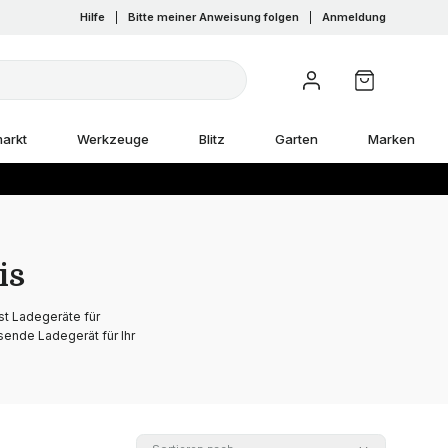
Hilfe
|
Bitte meiner Anweisung folgen
|
Anmeldung
arkt
Werkzeuge
Blitz
Garten
Marken
is
st Ladegeräte für
sende Ladegerät für Ihr