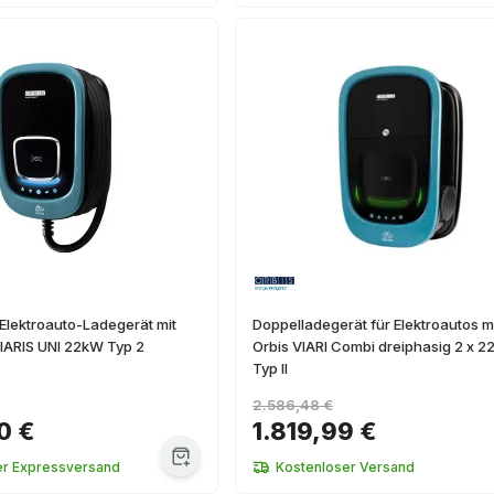
Elektroauto-Ladegerät mit
Doppelladegerät für Elektroautos 
IARIS UNI 22kW Typ 2
Orbis VIARI Combi dreiphasig 2 x 2
Typ II
2.586,48 €
0 €
1.819,99 €
er Expressversand
Kostenloser Versand