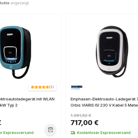
dukte
angezeigt
(
1
)
ektroautoladegerät mit WLAN
Einphasen-Elektroauto-Ladegerät 
4kW Typ 2
Orbis VIARIS ISI 230 V Kabel 5 Mete
1.361,52 €
€
717,00 €
er Expressversand
Kostenloser Expressversand