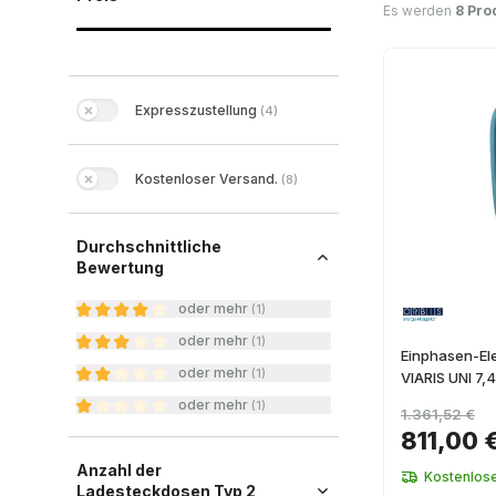
Es werden
8 Pro
Expresszustellung
(
4
)
Kostenloser Versand.
(
8
)
Durchschnittliche
Bewertung
oder mehr
(
1
)
oder mehr
(
1
)
Einphasen-El
oder mehr
(
1
)
VIARIS UNI 7,
oder mehr
(
1
)
1.361,52 €
811,00 
Anzahl der
Kostenlos
Ladesteckdosen Typ 2