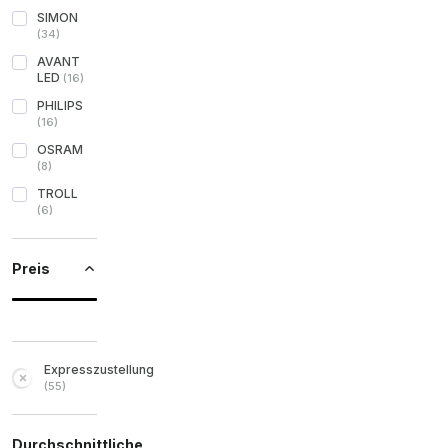
SIMON
(
34
)
AVANT
LED
(
16
)
PHILIPS
(
16
)
OSRAM
(
8
)
TROLL
(
6
)
Preis
Expresszustellung
(
55
)
Durchschnittliche