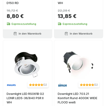
D150 RD
WH
16,72 €
22,28 €
8,80 €
13,85 €
Expresszustellung
Expresszustellung
In den Warenkorb
In den Warenkorb
(
1
)
(
1
)
Downlight LED RS061B G2
Downlight LED 703.21
LDNR LED5-36/840 PSR II
Komfort Rund 4000K WIDE
WH
FLOOD weiß