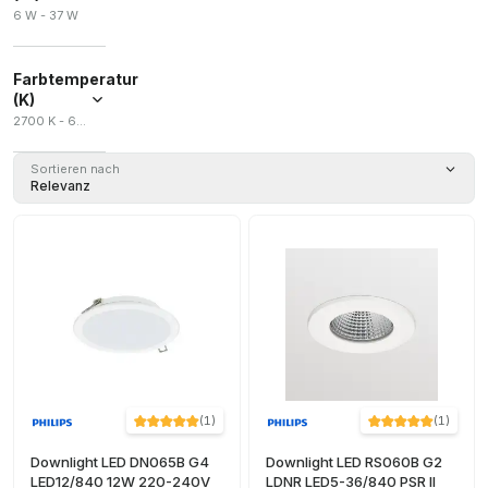
6 W - 37 W
Farbtemperatur
(K)
2700 K - 6000 K
Sortieren nach
Relevanz
(
1
)
(
1
)
Downlight LED DN065B G4
Downlight LED RS060B G2
LED12/840 12W 220-240V
LDNR LED5-36/840 PSR II