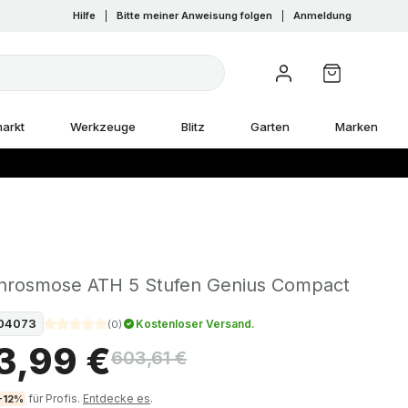
Hilfe
|
Bitte meiner Anweisung folgen
|
Anmeldung
arkt
Werkzeuge
Blitz
Garten
Marken
rosmose ATH 5 Stufen Genius Compact
04073
Kostenloser Versand.
(
0
)
3,99 €
603,61 €
für Profis.
Entdecke es
.
-12%