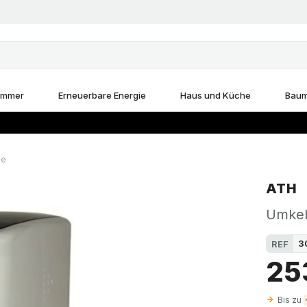
immer
Erneuerbare Energie
Haus und Küche
Baum
se
ATH
Umkeh
3
REF
25
Bis zu