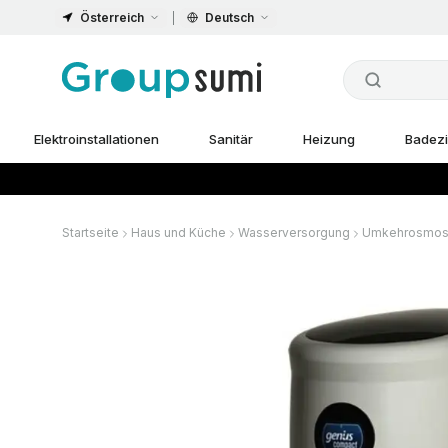
Österreich
Deutsch
Elektroinstallationen
Sanitär
Heizung
Badez
Startseite
Haus und Küche
Wasserversorgung
Umkehrosmo