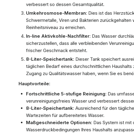
verbessert so dessen Gesamtqualität.
Umkehrosmose-Membran
: Dies ist das Herzstü
Schwermetalle, Viren und Bakterien zurückgehalten
Reinheitsniveau zu erreichen.
In-line Aktivkohle-Nachfilter
: Das Wasser durchläu
sicherzustellen, dass alle verbleibenden Verunreinig
frischer Geschmack entsteht.
8-Liter-Speichertank
: Dieser Tank speichert ausr
täglichen Bedarf eines durchschnittlichen Haushalts z
Zugang zu Qualitätswasser haben, wenn Sie es benö
Hauptvorteile:
Fortschrittliche 5-stufige Reinigung
: Das umfasse
verunreinigungsfreies Wasser und verbessert desse
8-Liter-Speichertank
: Ausreichend für den täglich
Wartezeiten für aufbereitetes Wasser.
Maßgeschneiderte Optionen
: Das System ist mit
Wasserdruckbedingungen Ihres Haushalts anzupass