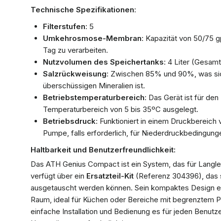
Technische Spezifikationen
:
Filterstufen
: 5
Umkehrosmose-Membran
: Kapazität von 50/75 g
Tag zu verarbeiten.
Nutzvolumen des Speichertanks
: 4 Liter (Gesamt
Salzrückweisung
: Zwischen 85% und 90%, was sich
überschüssigen Mineralien ist.
Betriebstemperaturbereich
: Das Gerät ist für de
Temperaturbereich von 5 bis 35ºC ausgelegt.
Betriebsdruck
: Funktioniert in einem Druckbereich
Pumpe, falls erforderlich, für Niederdruckbedingung
Haltbarkeit und Benutzerfreundlichkeit:
Das ATH Genius Compact ist ein System, das für Langleb
verfügt über ein
Ersatzteil-Kit
(Referenz 304396), das sic
ausgetauscht werden können. Sein kompaktes Design ermö
Raum, ideal für Küchen oder Bereiche mit begrenztem P
einfache Installation und Bedienung es für jeden Benutz