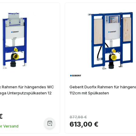
ix Rahmen für hängendes WC
Geberit Duofix Rahmen für hänge
ega Unterputzspülkasten 12
112cm mit Spülkasten
€
877,98 €
613,00 €
er Versand