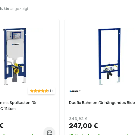
dukte
angezeigt
(
1
)
 mit Spülkasten für
Duofix Rahmen für hängendes Bide
C 114cm
343,92 €
 €
247,00 €