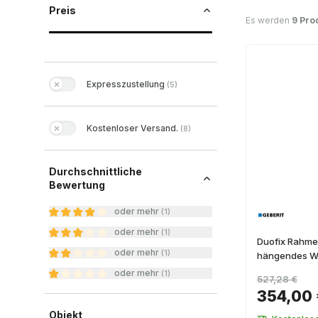
Preis
Es werden
9 Pro
Expresszustellung
(
5
)
Kostenloser Versand.
(
8
)
Durchschnittliche
Bewertung
oder mehr
(
1
)
oder mehr
(
1
)
Duofix Rahmen
oder mehr
(
1
)
hängendes W
oder mehr
(
1
)
527,28 €
354,00
Objekt