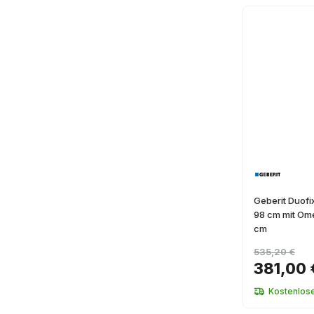
Geberit Duof
98 cm mit Om
cm
535,20 €
381,00 
Kostenlos