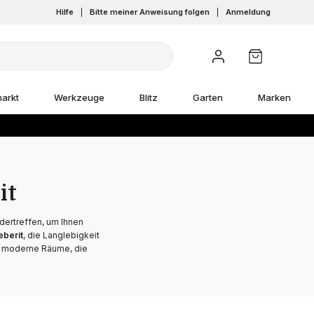
Hilfe
|
Bitte meiner Anweisung folgen
|
Anmeldung
arkt
Werkzeuge
Blitz
Garten
Marken
it
dertreffen, um Ihnen
eberit
, die Langlebigkeit
für moderne Räume, die