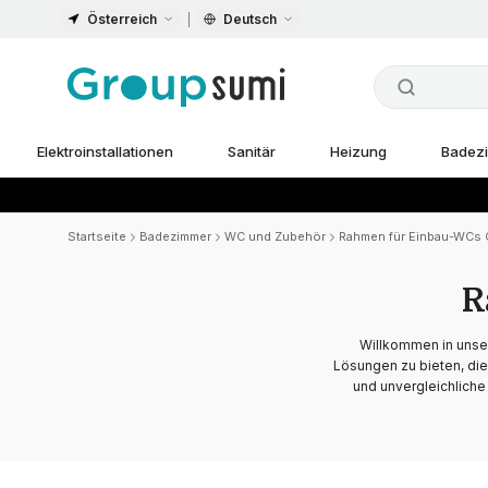
Österreich
Deutsch
Elektroinstallationen
Sanitär
Heizung
Badez
Startseite
Badezimmer
WC und Zubehör
Rahmen für Einbau-WCs 
R
Willkommen in unse
Lösungen zu bieten, di
und unvergleichliche 