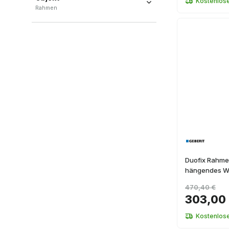
Kostenlos
Rahmen
Rahmen
(
8
)
Duofix Rahmen
hängendes W
470,40 €
303,00
Kostenlos