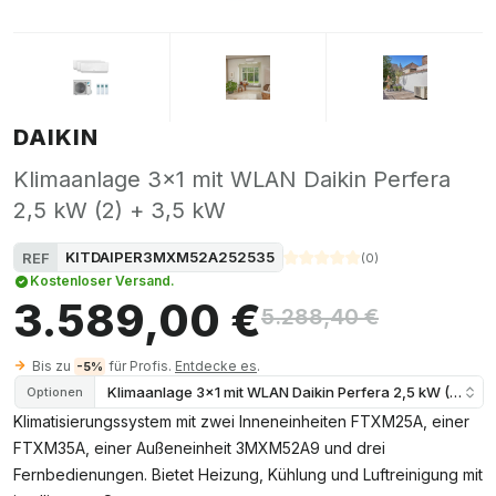
DAIKIN
Klimaanlage 3x1 mit WLAN Daikin Perfera
2,5 kW (2) + 3,5 kW
KITDAIPER3MXM52A252535
REF
(
0
)
Kostenloser Versand.
3.589,00 €
5.288,40 €
Bis zu
für Profis.
Entdecke es
.
-5%
Klimaanlage 3x1 mit WLAN Daikin Perfera 2,5 kW (2) + 3
Optionen
Klimatisierungssystem mit zwei Inneneinheiten FTXM25A, einer
FTXM35A, einer Außeneinheit 3MXM52A9 und drei
Fernbedienungen. Bietet Heizung, Kühlung und Luftreinigung mit