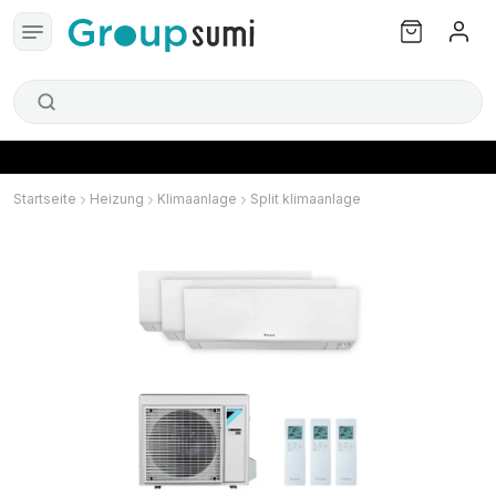
Startseite
Heizung
Klimaanlage
Split klimaanlage