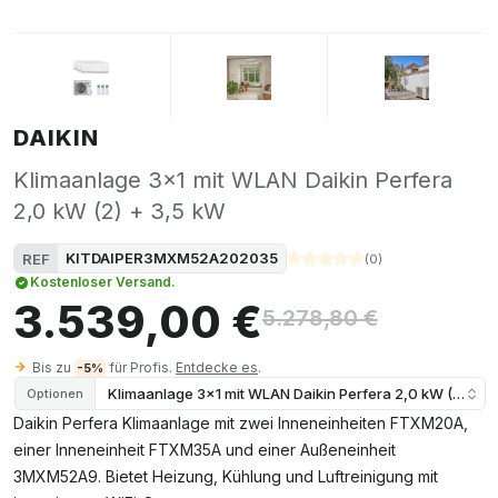
DAIKIN
Klimaanlage 3x1 mit WLAN Daikin Perfera
2,0 kW (2) + 3,5 kW
KITDAIPER3MXM52A202035
REF
(
0
)
Kostenloser Versand.
3.539,00 €
5.278,80 €
Bis zu
für Profis.
Entdecke es
.
-5%
Klimaanlage 3x1 mit WLAN Daikin Perfera 2,0 kW (2) + 3
Optionen
Daikin Perfera Klimaanlage mit zwei Inneneinheiten FTXM20A,
einer Inneneinheit FTXM35A und einer Außeneinheit
3MXM52A9. Bietet Heizung, Kühlung und Luftreinigung mit