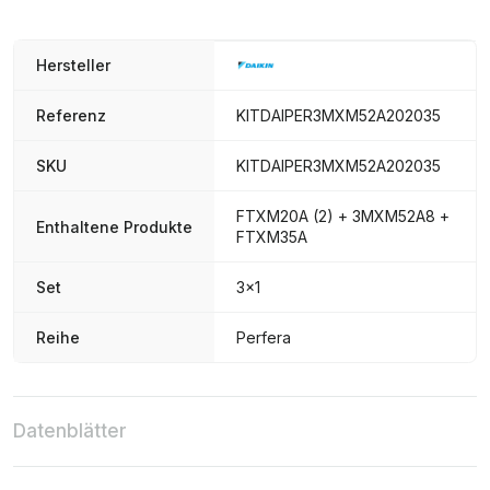
Hersteller
Referenz
KITDAIPER3MXM52A202035
SKU
KITDAIPER3MXM52A202035
FTXM20A (2) + 3MXM52A8 +
Enthaltene Produkte
FTXM35A
Set
3x1
Reihe
Perfera
Datenblätter