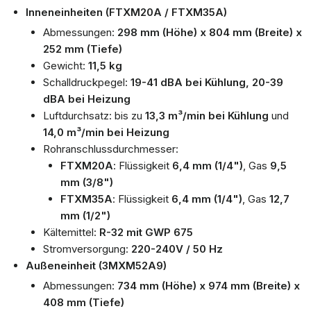
Inneneinheiten (FTXM20A / FTXM35A)
Abmessungen:
298 mm (Höhe) x 804 mm (Breite) x
252 mm (Tiefe)
Gewicht:
11,5 kg
Schalldruckpegel:
19-41 dBA bei Kühlung, 20-39
dBA bei Heizung
Luftdurchsatz: bis zu
13,3 m³/min bei Kühlung
und
14,0 m³/min bei Heizung
Rohranschlussdurchmesser:
FTXM20A
: Flüssigkeit
6,4 mm (1/4")
, Gas
9,5
mm (3/8")
FTXM35A
: Flüssigkeit
6,4 mm (1/4")
, Gas
12,7
mm (1/2")
Kältemittel:
R-32 mit GWP 675
Stromversorgung:
220-240V / 50 Hz
Außeneinheit (3MXM52A9)
Abmessungen:
734 mm (Höhe) x 974 mm (Breite) x
408 mm (Tiefe)